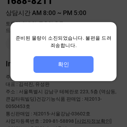
1688-8211
상담시간 AM 8:00 ~ PM 5:00
토요일, 일요일, 공휴일 휴무
드시모네몰 고객센터는 점심시간에도 계속 됩니다.
준비된 물량이 소진되었습니다. 불편을 드려
1:1 문의하기
죄송합니다.
Info
확인
주식회사 헥토헬스케어
대표 : 김석진, 유성완
주소 : 서울특별시 강남구 테헤란로 223, 5층 (역삼동,
큰길타워빌딩)
건강기능식품 판매업 : 제2013-
0050453호
통신판매업 : 제2015-서울강남-03602호
사업자등록번호 : 209-81-58898
[사업자정보확인]