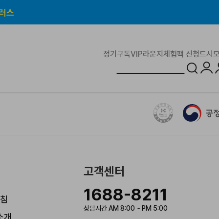
신규회원은 드시모네
100원
정기구독
VIP라운지
체험팩 신청
드시모
로그
고객센터
1688-8211
침
상담시간 AM 8:00 ~ PM 5:00
소개