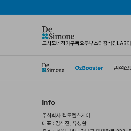
드시모네
정기구독
오투부스터
김석진LAB
Info
주식회사 헥토헬스케어
대표 : 김석진, 유성완