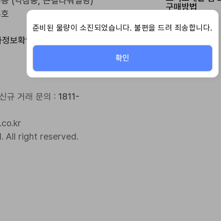
5층 (역삼동, 큰길타워빌딩)
구매방법
3호
약국 로그인
준비된 물량이 소진되었습니다. 불편을 드려 죄송합니다.
자정보확인]
확인
kr 신규 거래 문의 :
1811-
co.kr
 All right reserved.