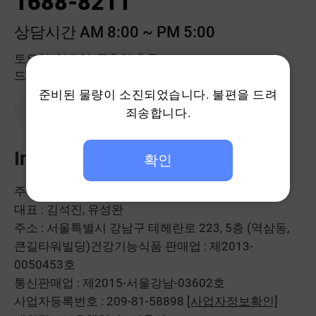
1688-8211
상담시간 AM 8:00 ~ PM 5:00
토요일, 일요일, 공휴일 휴무
드시모네몰 고객센터는 점심시간에도 계속 됩니다.
준비된 물량이 소진되었습니다. 불편을 드려
1:1 문의하기
죄송합니다.
Info
확인
주식회사 헥토헬스케어
대표 : 김석진, 유성완
주소 : 서울특별시 강남구 테헤란로 223, 5층 (역삼동,
큰길타워빌딩)
건강기능식품 판매업 : 제2013-
0050453호
통신판매업 : 제2015-서울강남-03602호
사업자등록번호 : 209-81-58898
[사업자정보확인]