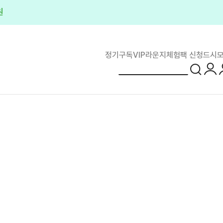
원
정기구독
VIP라운지
체험팩 신청
드시모
로그