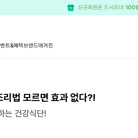
신규회원은 드시모네
100
이벤트&혜택
브랜드
매거진
조리법 모르면 효과 없다?!
하는 건강식단!