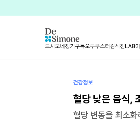
드시모네
정기구독
오투부스터
김석진LAB
건강정보
혈당 낮은 음식, 
혈당 변동을 최소화