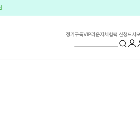
원
정기구독
VIP라운지
체험팩 신청
드시모
로그