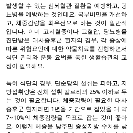
발생할 수 있는 심뇌혈관 질환을 예방하고, 당
뇨병을 예방하는 것인데요. 복부비만을 개선하
고, 체중감량을 최우선으로 하는 것이 일반적
입니다. 이미 고지혈증이나 고혈압, 당뇨병을
진단받은 대사증후군 환자의 경우, 각 증상에
따른 위험요인에 대한 약물치료를 진행하면서
식단 관리와 운동 요법을 통한 생활습관의 교
정이 필요해요.
특히 식단의 경우, 단순당의 섭취는 피하고, 지
방섭취량은 전체 섭취 칼로리의 25% 이하로 두
는 것이 필요합니다. 체중감량이 필요한 대사
증후군 환자라면 1년을 기간으로 잡았을 대 약
7~10%의 체중감량을 목표로 잡는 것이 좋아
요. 이렇게 체중을 낮추면 중성지방 수치를 낮