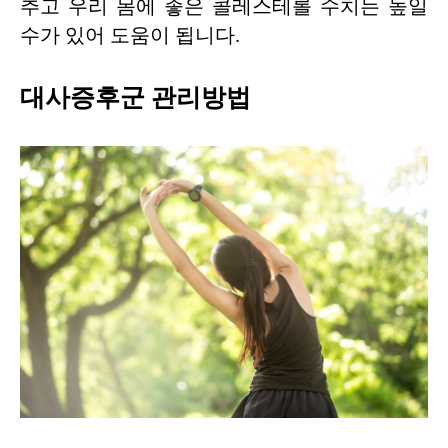
추고 우리 몸에 좋은 콜레스테롤 수치는 높일
수가 있어 도움이 됩니다.
대사증후군 관리방법