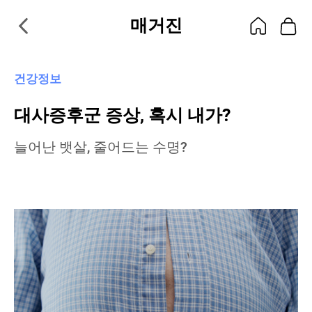
매거진
건강정보
대사증후군 증상, 혹시 내가?
늘어난 뱃살, 줄어드는 수명?