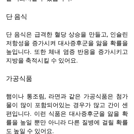
단 음식
단 음식은 급격한 혈당 상승을 만들고, 인슐린
저항성을 증가시켜 대사증후군을 앓을 확률을
높입니다. 또한 체내 염증 반응을 증가시키고
지방을 축적시킬 수 있어요.
가공식품
햄이나 통조림, 라면과 같은 가공식품은 첨가
물이 많이 포함되어있는 경우가 많고 간이 센
편입니다. 이런 식품은 대사증후군을 앓을 확
률을 높일 뿐만 아니라 다른 질병에 걸릴 확률
도 높일 수 있어요.