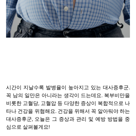
시간이 지날수록 발병율이 높아지고 있는 대사증후군.
꼭 남의 일만은 아니라는 생각이 드는데요. 복부비만을
비롯한 고혈당, 고혈압 등 다양한 증상이 복합적으로 나
타나 건강을 위협해요. 건강을 위해서 꼭 알아둬야 하는
대사증후군, 오늘은 그 증상과 관리 및 예방 방법을 중
심으로 살펴볼게요!