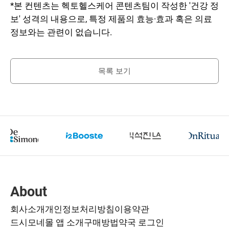
*본 컨텐츠는 헥토헬스케어 콘텐츠팀이 작성한 '건강 정
보' 성격의 내용으로, 특정 제품의 효능·효과 혹은 의료
정보와는 관련이 없습니다.
목록 보기
About
회사소개
개인정보처리방침
이용약관
드시모네몰 앱 소개
구매방법
약국 로그인