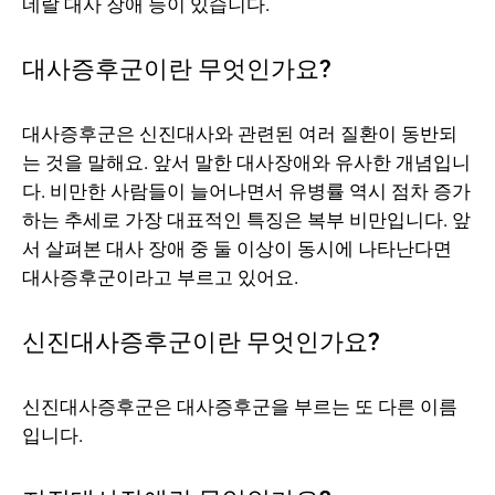
네랄 대사 장애 등이 있습니다.
대사증후군이란 무엇인가요?
대사증후군은 신진대사와 관련된 여러 질환이 동반되
는 것을 말해요. 앞서 말한 대사장애와 유사한 개념입니
다. 비만한 사람들이 늘어나면서 유병률 역시 점차 증가
하는 추세로 가장 대표적인 특징은 복부 비만입니다. 앞
서 살펴본 대사 장애 중 둘 이상이 동시에 나타난다면
대사증후군이라고 부르고 있어요.
신진대사증후군이란 무엇인가요?
신진대사증후군은 대사증후군을 부르는 또 다른 이름
입니다.