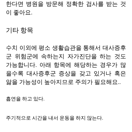
한다면 병원을 방문해 정확한 검사를 받는 것
이 좋아요.
기타 항목
수치 이외에 평소 생활습관을 통해서 대사증후
군 위험군에 속하는지 자가진단을 하는 것도
가능합니다. 아래 항목에 해당하는 경우가 많
을수록 대사증후군 증상을 갖고 있거나 혹은
앓을 가능성이 높아지므로 주의가 필요해요..
흡연을 하고 있다.
주기적으로 시간을 내서 운동을 하지 않는다.