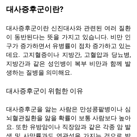
대사증후군이란?
대사증후군이란 신진대사와 관련된 여러 질환
이 동반된다는 뜻을 가지고 있습니다. 비만 인
구가 증가하면서 유병률이 점차 증가하고 있는
데요. 고지혈증이나 지방간, 고혈압과 당뇨병,
지방간과 같은 성인병이 복부 비만과 함께 발
생하는 질병을 의미해요.
대사증후군이 위험한 이유
대사증후군을 앓는 사람은 만성콩팥병이나 심
뇌혈관질환을 앓을 확률이 보통 사람보다 높아
요. 또한 유방암이나 직장암과 같은 각종 암 발
생 및 사망률과도 연관성을 가지는 것으로 밝