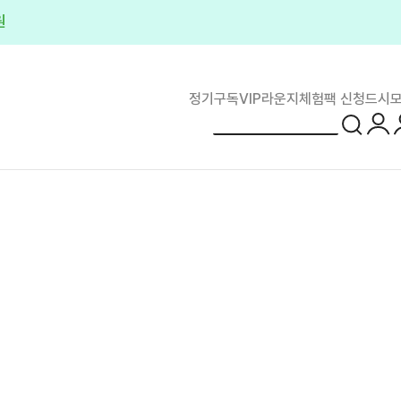
플러스
정기구독
VIP라운지
체험팩 신청
드시모
로그