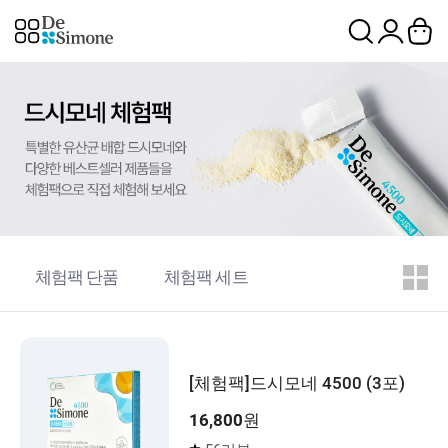
체험팩 단품
체험팩 세트
[체험팩]드시모네 4500 (3포)
16,800
원