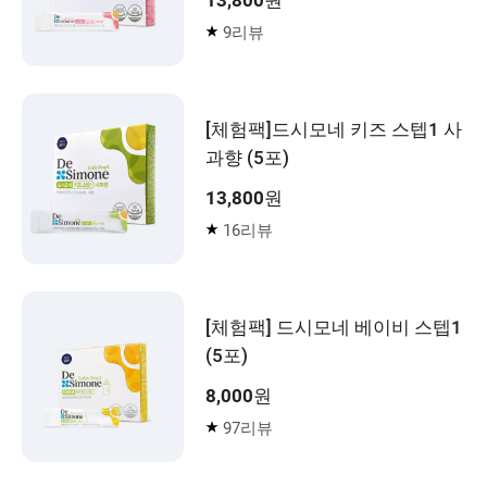
9리뷰
[체험팩]드시모네 키즈 스텝1 사
과향 (5포)
13,800
원
16리뷰
[체험팩] 드시모네 베이비 스텝1
(5포)
8,000
원
97리뷰