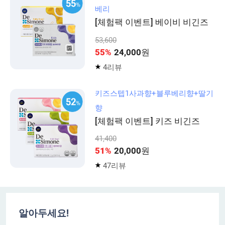
베리
[체험팩 이벤트] 베이비 비긴즈
53,600
55
%
24,000
원
4리뷰
키즈스텝1사과향+블루베리향+딸기
향
[체험팩 이벤트] 키즈 비긴즈
41,400
51
%
20,000
원
47리뷰
알아두세요!